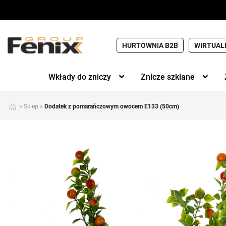
HURTOWNIA B2B
WIRTUAL
Wkłady do zniczy
Znicze szklane
»
Sklep
»
Dodatek z pomarańczowym owocem E133 (50cm)