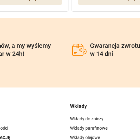
ów, a my wyślemy
Gwarancja zwrot
ar w 24h!
w 14 dni
Wkłady
Wkłady do zniczy
ości
Wkłady parafinowe
ACJĘ
Wkłady olejowe