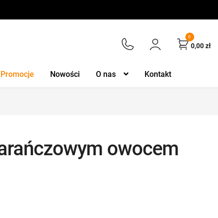
0
0,00
zł
Promocje
Nowości
O nas
Kontakt
marańczowym owocem