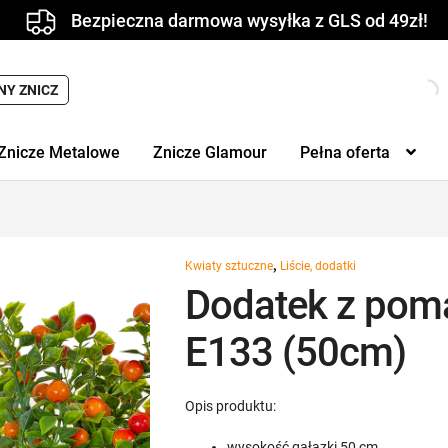
Bezpieczna darmowa wysyłka z GLS od 49zł!
NY ZNICZ
Znicze Metalowe
Znicze Glamour
Pełna oferta
,
Kwiaty sztuczne
Liście, dodatki
Dodatek z po
E133 (50cm)
Opis produktu:
wysokość gałązki 50 cm