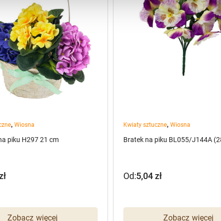
,
,
czne
Wiosna
Kwiaty sztuczne
Wiosna
na piku H297 21 cm
Bratek na piku BL055/J144A (2
zł
Od:
5,04
zł
Zobacz więcej
Zobacz więcej