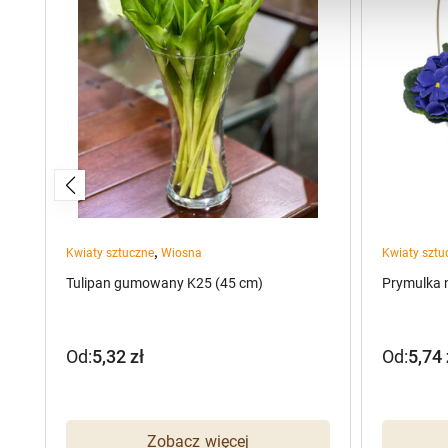
,
Kwiaty sztuczne
Wiosna
Kwiaty sztu
Tulipan gumowany K25 (45 cm)
Prymulka 
Od:
5,32
zł
Od:
5,74
Zobacz więcej