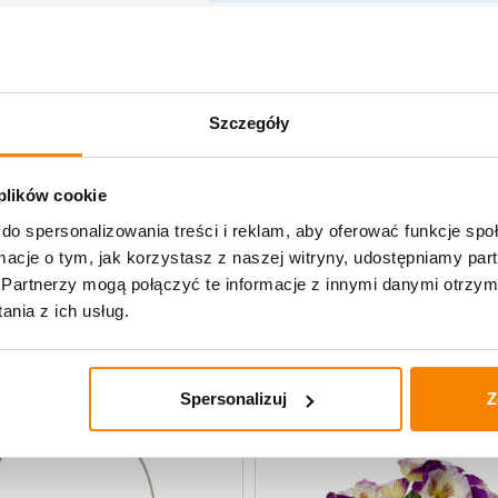
Opis produktu
Szczegóły
Specyfikacja
Opinie klientów
 plików cookie
do spersonalizowania treści i reklam, aby oferować funkcje sp
ormacje o tym, jak korzystasz z naszej witryny, udostępniamy p
uczne
Partnerzy mogą połączyć te informacje z innymi danymi otrzym
nia z ich usług.
Spersonalizuj
Z