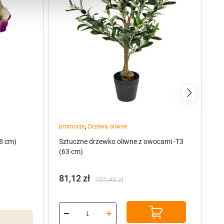
,
promocje
Drzewa oliwne
Kw
8 cm)
Sztuczne drzewko oliwne z owocami -T3
Tu
(63 cm)
81,12
zł
O
101,40
zł
Pierwotna
Aktualna
cena
cena
wynosiła:
wynosi:
101,40 zł.
81,12 zł.