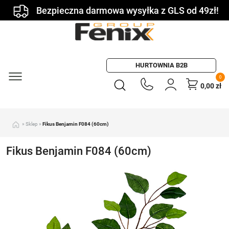
Bezpieczna darmowa wysyłka z GLS od 49zł!
HURTOWNIA B2B
0
0,00
zł
»
Sklep
»
Fikus Benjamin F084 (60cm)
Fikus Benjamin F084 (60cm)