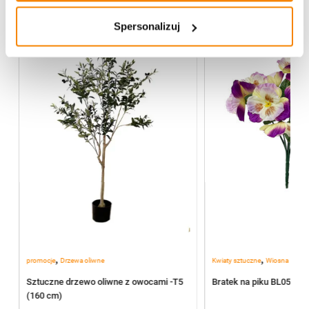
-
20%
Spersonalizuj
,
,
promocje
Drzewa oliwne
Kwiaty sztuczne
Wiosna
Sztuczne drzewo oliwne z owocami -T5
Bratek na piku BL055/J
(160 cm)