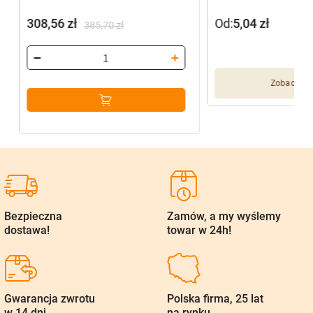
308,56
zł
Od:
5,04
zł
385,70
zł
Pierwotna
Aktualna
cena
cena
wynosiła:
wynosi:
Zobacz wię
385,70 zł.
308,56 zł.
Bezpieczna
Zamów, a my wyślemy
dostawa!
towar w 24h!
Gwarancja zwrotu
Polska firma, 25 lat
w 14 dni
na rynku