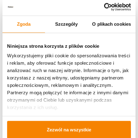
Zgoda
Szczegóły
O plikach cookies
Potrzebujesz większą ilość? Zapraszamy do naszej
hurtownii
Przejdź do hurtowni B2B
Niniejsza strona korzysta z plików cookie
Wykorzystujemy pliki cookie do spersonalizowania treści
i reklam, aby oferować funkcje społecznościowe i
Opis produktu
analizować ruch w naszej witrynie. Informacje o tym, jak
korzystasz z naszej witryny, udostępniamy partnerom
Specyfikacja
społecznościowym, reklamowym i analitycznym.
Partnerzy mogą połączyć te informacje z innymi danymi
Opinie klientów
otrzymanymi od Ciebie lub uzyskanymi podczas
korzystania z ich usług.
Więcej z kategorii Kwiaty sztuczne
Zezwól na wszystkie