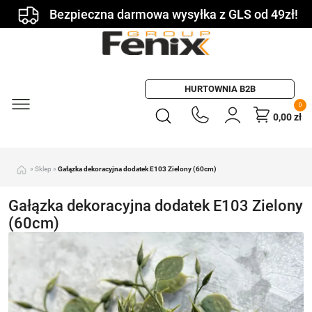
Bezpieczna darmowa wysyłka z GLS od 49zł!
HURTOWNIA B2B
0
0,00
zł
»
Sklep
»
Gałązka dekoracyjna dodatek E103 Zielony (60cm)
Gałązka dekoracyjna dodatek E103 Zielony
(60cm)