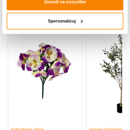
Zezwól na wszystkie
Więcej z kategorii Kwiaty sztuczne
Spersonalizuj
,
,
Kwiaty sztuczne
Wiosna
promocje
Drzewa oliwne