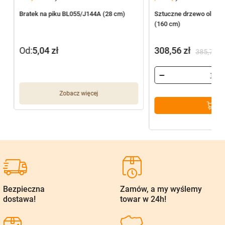
Bratek na piku BL055/J144A (28 cm)
Sztuczne drzewo oliwne
(160 cm)
Od:
5,04
zł
308,56
zł
385,70
zł
Pierwotna
Aktualna
cena
cena
wynosiła:
wynosi:
Zobacz więcej
385,70 zł.
308,56 zł.
Bezpieczna
Zamów, a my wyślemy
dostawa!
towar w 24h!