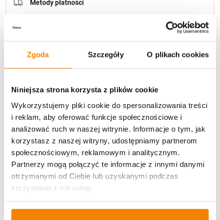
Metody płatności
Zgoda
Szczegóły
O plikach cookies
Niniejsza strona korzysta z plików cookie
Potrzebujesz większą ilość? Zapraszamy do naszej
hurtownii
Przejdź do hurtowni B2B
Wykorzystujemy pliki cookie do spersonalizowania treści
i reklam, aby oferować funkcje społecznościowe i
analizować ruch w naszej witrynie. Informacje o tym, jak
Opis produktu
korzystasz z naszej witryny, udostępniamy partnerom
społecznościowym, reklamowym i analitycznym.
Partnerzy mogą połączyć te informacje z innymi danymi
Specyfikacja
otrzymanymi od Ciebie lub uzyskanymi podczas
korzystania z ich usług.
Opinie klientów