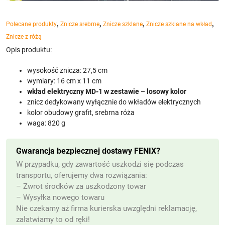
,
,
,
,
Polecane produkty
Znicze srebrne
Znicze szklane
Znicze szklane na wkład
Znicze z różą
Opis produktu:
wysokość znicza: 27,5 cm
wymiary: 16 cm x 11 cm
wkład elektryczny MD-1 w zestawie – losowy kolor
znicz dedykowany wyłącznie do wkładów elektrycznych
kolor obudowy grafit, srebrna róża
waga: 820 g
Gwarancja bezpiecznej dostawy FENIX?
W przypadku, gdy zawartość uszkodzi się podczas
transportu, oferujemy dwa rozwiązania:
– Zwrot środków za uszkodzony towar
– Wysyłka nowego towaru
Nie czekamy aż firma kurierska uwzględni reklamację,
załatwiamy to od ręki!