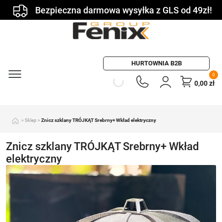
Bezpieczna darmowa wysyłka z GLS od 49zł!
HURTOWNIA B2B
0
0,00
zł
»
Sklep
»
Znicz szklany TRÓJKĄT Srebrny+ Wkład elektryczny
Znicz szklany TRÓJKĄT Srebrny+ Wkład
elektryczny