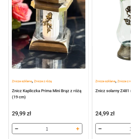
,
,
Znicze szklane
Znicze z różą
Znicze szklane
Znicze z różą
Znicz Kapliczka Prima Mini Brąz z różą
Znicz solarny Z481 (26
(19 cm)
29,99
zł
24,99
zł