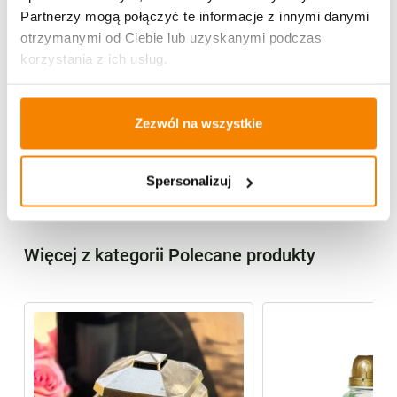
4,48
zł
Partnerzy mogą połączyć te informacje z innymi danymi
otrzymanymi od Ciebie lub uzyskanymi podczas
Brak
korzystania z ich usług.
Zezwól na wszystkie
Specyfikacja
Opinie klientów
Spersonalizuj
Więcej z kategorii Polecane produkty
%