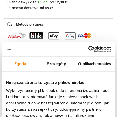
U Ciebie zwykle za
1-3 dni
: od
12,30 zł
Darmowa dostawa:
od 49 zł
Metody płatności
Zgoda
Szczegóły
O plikach cookies
Potrzebujesz większą ilość? Zapraszamy do naszej
hurtownii
Przejdź do hurtowni B2B
Niniejsza strona korzysta z plików cookie
Wykorzystujemy pliki cookie do spersonalizowania treści
Polecamy:
i reklam, aby oferować funkcje społecznościowe i
analizować ruch w naszej witrynie. Informacje o tym, jak
Gałązka iglasta świąteczna dekoracyjna K104 (50cm)
korzystasz z naszej witryny, udostępniamy partnerom
społecznościowym, reklamowym i analitycznym.