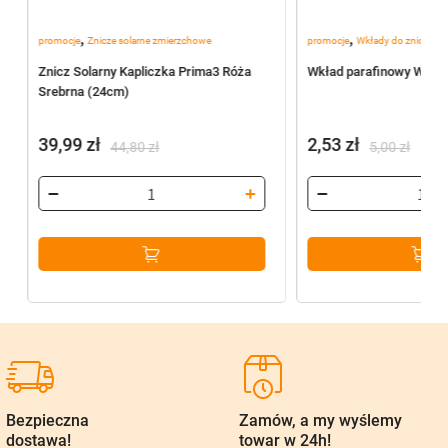
,
,
promocje
Znicze solarne zmierzchowe
promocje
Wkłady do zniczy
Znicz Solarny Kapliczka Prima3 Róża
Wkład parafinowy W6 (6
Srebrna (24cm)
39,99
zł
2,53
zł
44,80
zł
5,00
zł
Pierwotna
Aktualna
Pierwotna
Aktualna
cena
cena
cena
cena
wynosiła:
wynosi:
wynosiła:
wynosi:
44,80 zł.
39,99 zł.
5,00 zł.
2,53 zł.
Bezpieczna
Zamów, a my wyślemy
dostawa!
towar w 24h!