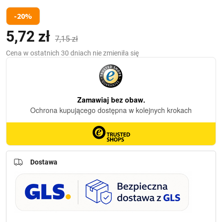
-20%
5,72
zł
Pierwotna
Aktualna
(z VAT)
7,15
zł
cena
cena
Cena w ostatnich 30 dniach nie zmieniła się
wynosiła:
wynosi:
7,15 zł.
5,72 zł.
Dostawa