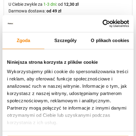
U Ciebie zwykle za
1-3 dni
: od
12,30 zł
Darmowa dostawa:
od 49 zł
Metody płatności
Zgoda
Szczegóły
O plikach cookies
Niniejsza strona korzysta z plików cookie
Wykorzystujemy pliki cookie do spersonalizowania treści
i reklam, aby oferować funkcje społecznościowe i
Potrzebujesz większą ilość? Zapraszamy do naszej
analizować ruch w naszej witrynie. Informacje o tym, jak
hurtownii
Przejdź do hurtowni B2B
korzystasz z naszej witryny, udostępniamy partnerom
społecznościowym, reklamowym i analitycznym.
Partnerzy mogą połączyć te informacje z innymi danymi
Specyfikacja
otrzymanymi od Ciebie lub uzyskanymi podczas
korzystania z ich usług.
Opinie klientów