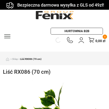
Bezpieczna darmowa wysyłka z GLS od 49zł!
HURTOWNIA B2B
0
0,00
zł
»
Sklep
»
Liść RX086 (70 cm)
Liść RX086 (70 cm)