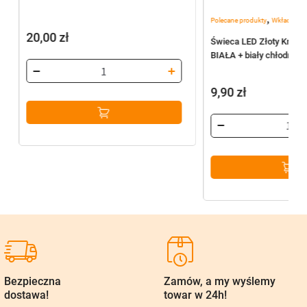
,
Polecane produkty
Wkłady do 
20,00
zł
Świeca LED Złoty Krzyż
BIAŁA + biały chłodny p
9,90
zł
Bezpieczna
Zamów, a my wyślemy
dostawa!
towar w 24h!