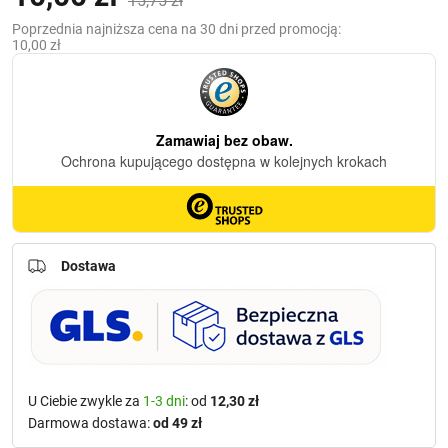
15,75
zł
cena
cena
Poprzednia najniższa cena na 30 dni przed promocją:
10,00
zł
wynosiła:
wynosi:
15,75 zł.
10,00 zł.
Dostawa
U Ciebie zwykle za
1-3 dni
: od
12,30 zł
Darmowa dostawa:
od 49 zł