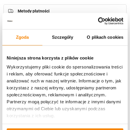
Metody płatności
Zgoda
Szczegóły
O plikach cookies
Niniejsza strona korzysta z plików cookie
Potrzebujesz większą ilość? Zapraszamy do naszej
Wykorzystujemy pliki cookie do spersonalizowania treści
hurtownii
Przejdź do hurtowni B2B
i reklam, aby oferować funkcje społecznościowe i
analizować ruch w naszej witrynie. Informacje o tym, jak
korzystasz z naszej witryny, udostępniamy partnerom
Opis produktu
społecznościowym, reklamowym i analitycznym.
Partnerzy mogą połączyć te informacje z innymi danymi
Specyfikacja
otrzymanymi od Ciebie lub uzyskanymi podczas
korzystania z ich usług.
Opinie klientów