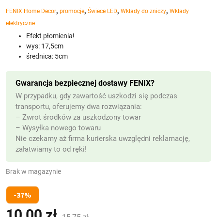
,
,
,
,
FENIX Home Decor
promocje
Świece LED
Wkłady do zniczy
Wkłady
elektryczne
Efekt płomienia!
wys: 17,5cm
średnica: 5cm
Gwarancja bezpiecznej dostawy FENIX?
W przypadku, gdy zawartość uszkodzi się podczas
transportu, oferujemy dwa rozwiązania:
– Zwrot środków za uszkodzony towar
– Wysyłka nowego towaru
Nie czekamy aż firma kurierska uwzględni reklamację,
załatwiamy to od ręki!
Brak w magazynie
-37%
10,00
zł
Pierwotna
Aktualna