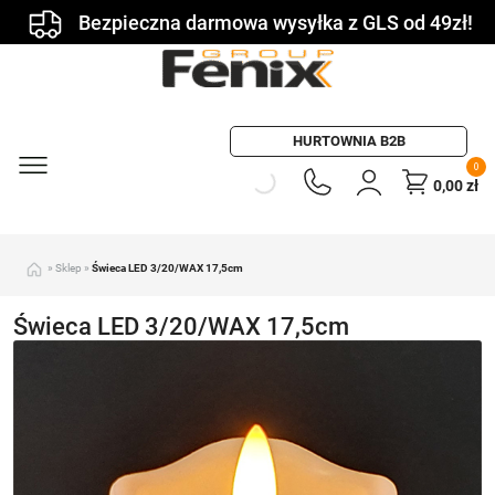
Bezpieczna darmowa wysyłka z GLS od 49zł!
HURTOWNIA B2B
0
0,00
zł
»
Sklep
»
Świeca LED 3/20/WAX 17,5cm
Świeca LED 3/20/WAX 17,5cm