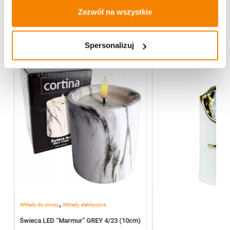
Zezwól na wszystkie
Więcej z kategorii FENIX Home Decor
Spersonalizuj
,
Wkłady do zniczy
Wkłady elektryczne
Świeca LED “Marmur” GREY 4/23 (10cm)