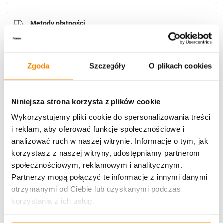
Metody płatności
Zgoda
Szczegóły
O plikach cookies
Niniejsza strona korzysta z plików cookie
Potrzebujesz większą ilość? Zapraszamy do naszej
Wykorzystujemy pliki cookie do spersonalizowania treści
hurtownii
Przejdź do hurtowni B2B
i reklam, aby oferować funkcje społecznościowe i
analizować ruch w naszej witrynie. Informacje o tym, jak
korzystasz z naszej witryny, udostępniamy partnerom
Opis produktu
społecznościowym, reklamowym i analitycznym.
Partnerzy mogą połączyć te informacje z innymi danymi
Specyfikacja
otrzymanymi od Ciebie lub uzyskanymi podczas
korzystania z ich usług.
Opinie klientów