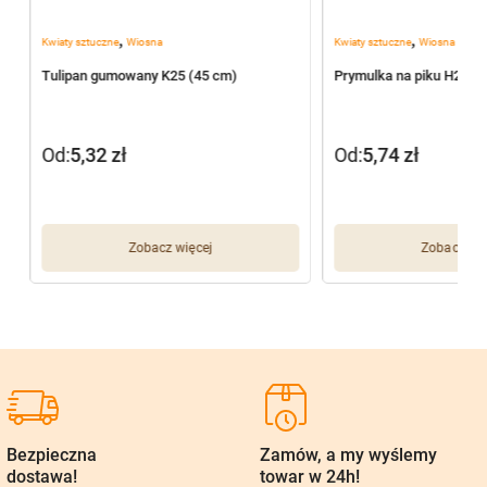
,
,
Kwiaty sztuczne
Wiosna
Kwiaty sztuczne
Wiosna
1
Tulipan gumowany K25 (45 cm)
Prymulka na piku H297 
Od:
5,32
zł
Od:
5,74
zł
Zobacz więcej
Zobacz wię
Bezpieczna
Zamów, a my wyślemy
dostawa!
towar w 24h!