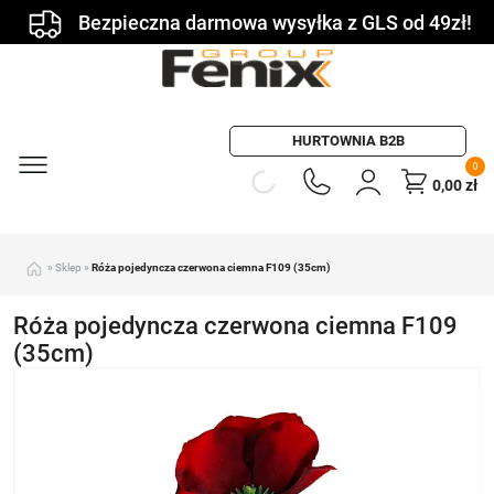
Bezpieczna darmowa wysyłka z GLS od 49zł!
HURTOWNIA B2B
0
0,00
zł
»
Sklep
»
Róża pojedyncza czerwona ciemna F109 (35cm)
Róża pojedyncza czerwona ciemna F109
(35cm)