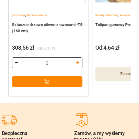
,
,
promocje
Drzewa oliwne
Kwiaty sztuczne
Wiosna
Sztuczne drzewo oliwne z owocami -T5
Tulipan gumowy Premiu
(160 cm)
308,56
zł
Od:
4,64
zł
385,70
zł
Pierwotna
Aktualna
cena
cena
wynosiła:
wynosi:
Zobacz wię
385,70 zł.
308,56 zł.
Bezpieczna
Zamów, a my wyślemy