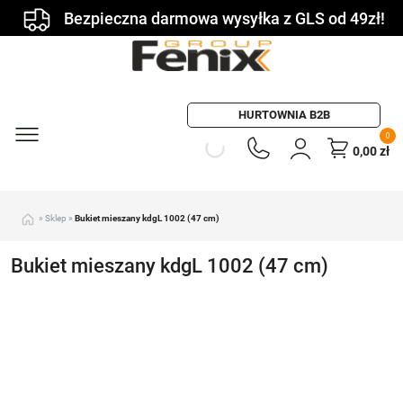
Bezpieczna darmowa wysyłka z GLS od 49zł!
HURTOWNIA B2B
0
0,00
zł
»
Sklep
»
Bukiet mieszany kdgL 1002 (47 cm)
Bukiet mieszany kdgL 1002 (47 cm)