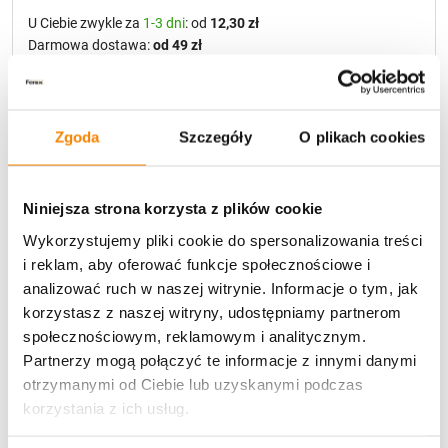
U Ciebie zwykle za
1-3 dni
: od
12,30 zł
Darmowa dostawa:
od 49 zł
Metody płatności
Zgoda
Szczegóły
O plikach cookies
Niniejsza strona korzysta z plików cookie
Wykorzystujemy pliki cookie do spersonalizowania treści
i reklam, aby oferować funkcje społecznościowe i
Potrzebujesz większą ilość? Zapraszamy do naszej
analizować ruch w naszej witrynie. Informacje o tym, jak
hurtownii
Przejdź do hurtowni B2B
korzystasz z naszej witryny, udostępniamy partnerom
społecznościowym, reklamowym i analitycznym.
Partnerzy mogą połączyć te informacje z innymi danymi
otrzymanymi od Ciebie lub uzyskanymi podczas
Specyfikacja
korzystania z ich usług.
Opinie klientów