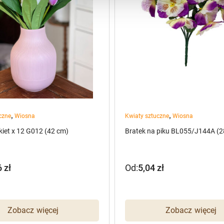
,
,
czne
Wiosna
Kwiaty sztuczne
Wiosna
kiet x 12 G012 (42 cm)
Bratek na piku BL055/J144A (2
6
zł
Od:
5,04
zł
Zobacz więcej
Zobacz więcej