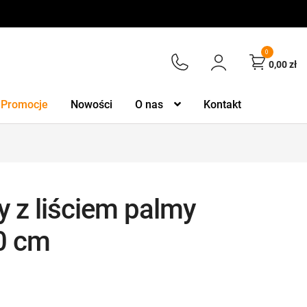
0
0,00
zł
Promocje
Nowości
O nas
Kontakt
y z liściem palmy
0 cm