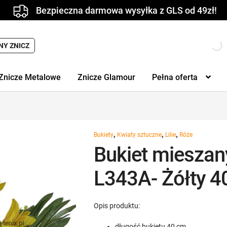
Bezpieczna darmowa wysyłka z GLS od 49zł!
NY ZNICZ
Znicze Metalowe
Znicze Glamour
Pełna oferta
,
,
,
Bukiety
Kwiaty sztuczne
Lilie
Róże
Bukiet mieszan
L343A- Żółty 4
Opis produktu:
długość bukietu 40 cm