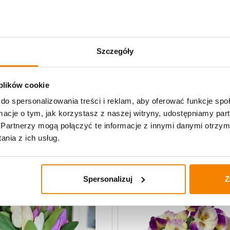
Opis produktu
Specyfikacja
Szczegóły
Opinie klientów
 plików cookie
do spersonalizowania treści i reklam, aby oferować funkcje sp
ormacje o tym, jak korzystasz z naszej witryny, udostępniamy p
uczne
Partnerzy mogą połączyć te informacje z innymi danymi otrzym
nia z ich usług.
Spersonalizuj
Z