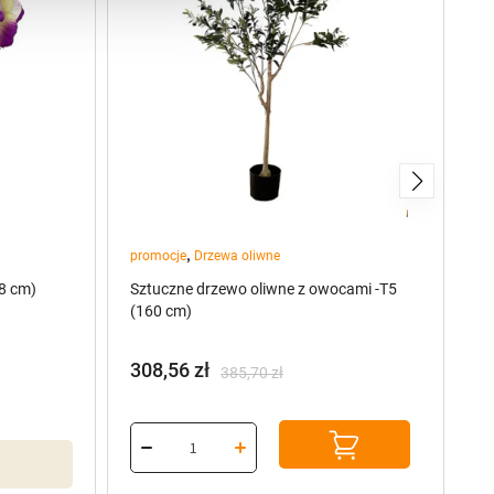
,
promocje
Drzewa oliwne
pr
8 cm)
Sztuczne drzewo oliwne z owocami -T5
Sz
(160 cm)
(8
308,56
zł
9
385,70
zł
Pierwotna
Aktualna
P
A
cena
cena
c
c
wynosiła:
wynosi:
w
w
385,70 zł.
308,56 zł.
1
93