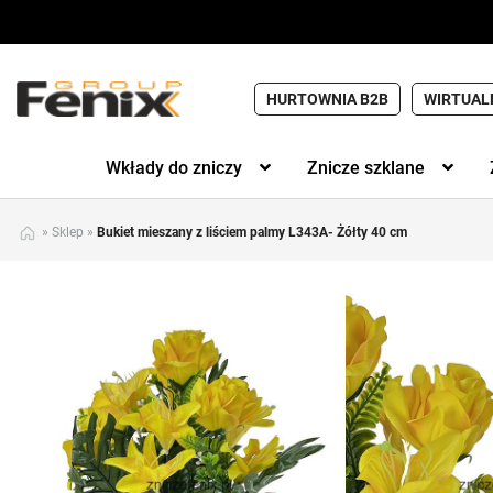
HURTOWNIA B2B
WIRTUAL
Wkłady do zniczy
Znicze szklane
»
Sklep
»
Bukiet mieszany z liściem palmy L343A- Żółty 40 cm