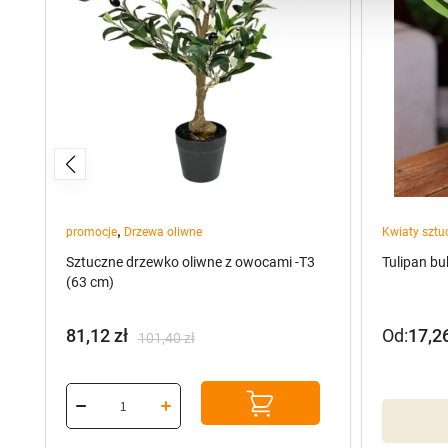
,
promocje
Drzewa oliwne
Kwiaty sztu
Sztuczne drzewko oliwne z owocami -T3
Tulipan bu
(63 cm)
81,12
zł
Od:
17,2
101,40
zł
Pierwotna
Aktualna
cena
cena
wynosiła:
wynosi:
101,40 zł.
81,12 zł.