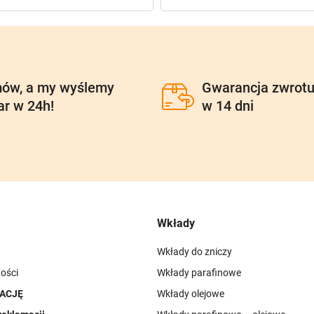
ów, a my wyślemy
Gwarancja zwrot
ar w 24h!
w 14 dni
Wkłady
Wkłady do zniczy
ości
Wkłady parafinowe
ACJĘ
Wkłady olejowe