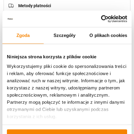
Metody płatności
Zgoda
Szczegóły
O plikach cookies
Niniejsza strona korzysta z plików cookie
Potrzebujesz większą ilość? Zapraszamy do naszej
hurtownii
Przejdź do hurtowni B2B
Wykorzystujemy pliki cookie do spersonalizowania treści
i reklam, aby oferować funkcje społecznościowe i
analizować ruch w naszej witrynie. Informacje o tym, jak
korzystasz z naszej witryny, udostępniamy partnerom
Opis produktu
społecznościowym, reklamowym i analitycznym.
Partnerzy mogą połączyć te informacje z innymi danymi
Specyfikacja
otrzymanymi od Ciebie lub uzyskanymi podczas
korzystania z ich usług.
Opinie klientów