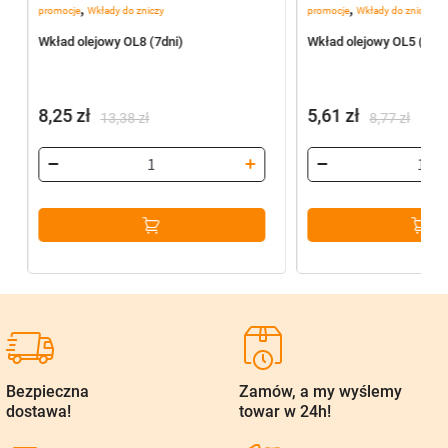
,
,
promocje
Wkłady do zniczy
promocje
Wkłady do zniczy
Wkład olejowy OL8 (7dni)
Wkład olejowy OL5 (5dni
8,25
zł
5,61
zł
13,38
zł
8,77
zł
Pierwotna
Aktualna
Pierwotna
Aktualna
cena
cena
cena
cena
wynosiła:
wynosi:
wynosiła:
wynosi:
13,38 zł.
8,25 zł.
8,77 zł.
5,61 zł.
Bezpieczna
Zamów, a my wyślemy
dostawa!
towar w 24h!