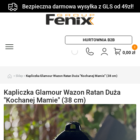
Bezpieczna darmowa wysyłka z GLS od 49zł!
HURTOWNIA B2B
0
0,00
zł
»
Sklep
»
Kapliczka Glamour Wazon Ratan Duża “Kochanej Mamie” (38 cm)
Kapliczka Glamour Wazon Ratan Duża
"Kochanej Mamie" (38 cm)