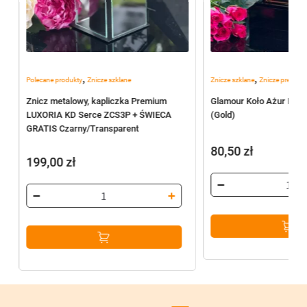
,
,
Polecane produkty
Znicze szklane
Znicze szklane
Znicze premiu
Znicz metalowy, kapliczka Premium
Glamour Koło Ażur Duż
LUXORIA KD Serce ZCS3P + ŚWIECA
(Gold)
GRATIS Czarny/Transparent
80,50
zł
199,00
zł