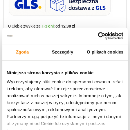
U Ciebie zwykle za
1-3 dni
: od
12,30 zł
Darmowa dostawa:
od 49 zł
Metody płatności
Zgoda
Szczegóły
O plikach cookies
Niniejsza strona korzysta z plików cookie
Wykorzystujemy pliki cookie do spersonalizowania treści
i reklam, aby oferować funkcje społecznościowe i
analizować ruch w naszej witrynie. Informacje o tym, jak
korzystasz z naszej witryny, udostępniamy partnerom
Potrzebujesz większą ilość? Zapraszamy do naszej
hurtownii
Przejdź do hurtowni B2B
społecznościowym, reklamowym i analitycznym.
Partnerzy mogą połączyć te informacje z innymi danymi
otrzymanymi od Ciebie lub uzyskanymi podczas