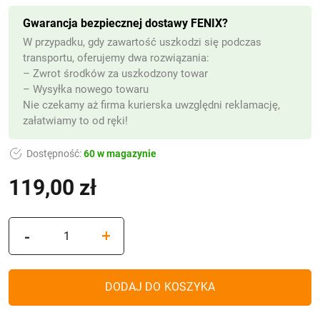
Gwarancja bezpiecznej dostawy FENIX?
W przypadku, gdy zawartość uszkodzi się podczas
transportu, oferujemy dwa rozwiązania:
– Zwrot środków za uszkodzony towar
– Wysyłka nowego towaru
Nie czekamy aż firma kurierska uwzględni reklamację,
załatwiamy to od ręki!
Dostępność:
60 w magazynie
119,00
zł
(z VAT)
ilość
-
+
Znicz
solarny,
Nowoczesny
DODAJ DO KOSZYKA
Lampion
Led