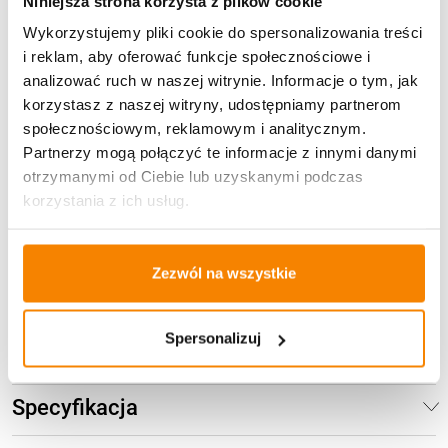
Niniejsza strona korzysta z plików cookie
Darmowa dostawa:
od 49 zł
Wykorzystujemy pliki cookie do spersonalizowania treści
i reklam, aby oferować funkcje społecznościowe i
Metody płatności
analizować ruch w naszej witrynie. Informacje o tym, jak
korzystasz z naszej witryny, udostępniamy partnerom
społecznościowym, reklamowym i analitycznym.
Partnerzy mogą połączyć te informacje z innymi danymi
otrzymanymi od Ciebie lub uzyskanymi podczas
korzystania z ich usług.
Potrzebujesz większą ilość? Zapraszamy do naszej
hurtownii
Przejdź do hurtowni B2B
Zezwól na wszystkie
Spersonalizuj
Opis produktu
Specyfikacja