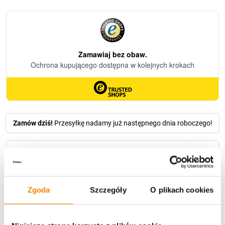
Całodobowy
srebrny
napis
"Kochanemu
Tacie"
Zamów dziś!
Przesyłkę nadamy już następnego dnia roboczego!
Dostawa
Zgoda
Szczegóły
O plikach cookies
U Ciebie zwykle za
1-3 dni
: od
12,30 zł