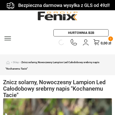
Bezpieczna darmowa wysyłka z GLS od 49zł!
HURTOWNIA B2B
0
0,00
zł
»
Sklep
»
Znicz solarny, Nowoczesny Lampion Led Całodobowy srebrny napis
“Kochanemu Tacie”
Znicz solarny, Nowoczesny Lampion Led
Całodobowy srebrny napis "Kochanemu
Tacie"