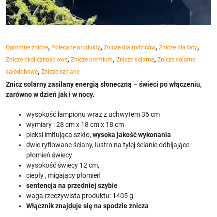
,
,
,
,
Ogromne znicze
Polecane produkty
Znicze dla rodziców
Znicze dla taty
,
,
,
Znicze okolicznościowe
Znicze premium
Znicze solarne
Znicze solarne
,
całodobowe
Znicze szklane
Znicz solarny zasilany energią słoneczną – świeci po włączeniu,
zarówno w dzień jak i w nocy.
wysokość lampionu wraz z uchwytem 36 cm
wymiary : 28 cm x 18 cm x 18 cm
pleksi imitująca szkło,
wysoka jakość wykonania
dwie ryflowane ściany, lustro na tylej ścianie odbijające
płomień świecy
wysokość świecy 12 cm,
ciepły , migający płomień
sentencja na przedniej szybie
waga rzeczywista produktu: 1405 g
Włącznik znajduje się na spodzie znicza