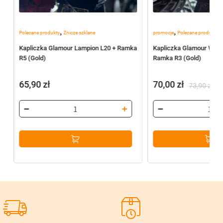
,
,
Polecane produkty
Znicze szklane
promocje
Polecane produkty
Kapliczka Glamour Lampion L20 + Ramka
Kapliczka Glamour WAZ
R5 (Gold)
Ramka R3 (Gold)
65,90
zł
70,00
zł
73,90
zł
Pierwotna
Aktualna
cena
cena
wynosiła:
wynosi:
73,90 zł.
70,00 zł.