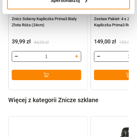
Spersonalizuj
,
,
promocje
Znicze solarne zmierzchowe
promocje
Znicze solarne zmie
a
Znicz Solarny Kapliczka Prima3 Biały
Zestaw Pakiet- 4 x Znicz
Złota Róża (24cm)
Kapliczka Prima3 Róża 
39,99
zł
149,00
zł
44,00
zł
159,96
zł
Pierwotna
Aktualna
Pierwotna
Aktualna
cena
cena
cena
cena
wynosiła:
wynosi:
wynosiła:
wynosi:
44,00 zł.
39,99 zł.
159,96 zł.
149,00 zł.
Więcej z kategorii Znicze szklane