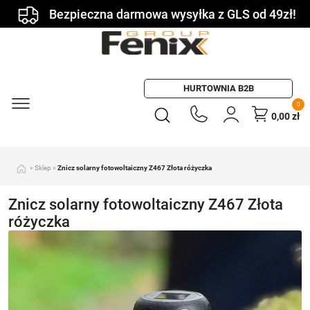
Bezpieczna darmowa wysyłka z GLS od 49zł!
HURTOWNIA B2B
0
0,00
zł
»
Sklep
»
Znicz solarny fotowoltaiczny Z467 Złota różyczka
Znicz solarny fotowoltaiczny Z467 Złota
różyczka