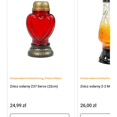
,
,
Znicze solarne zmierzchowe
Znicze szklane
Znicze solarne zmierzchowe
Zn
Znicz solarny Z37 Serce (22cm)
Znicz solarny Z-2 Mal 
24,99
zł
26,00
zł