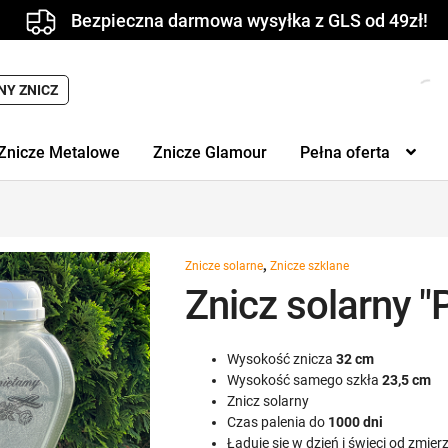
Bezpieczna darmowa wysyłka z GLS od 49zł!
NY ZNICZ
Znicze Metalowe
Znicze Glamour
Pełna oferta
,
Znicze solarne
Znicze szklane
Znicz solarny
Wysokość znicza
32 cm
Wysokość samego szkła
23,5 cm
Znicz solarny
Czas palenia do
1000 dni
Ładuje się w dzień i świeci od zmie