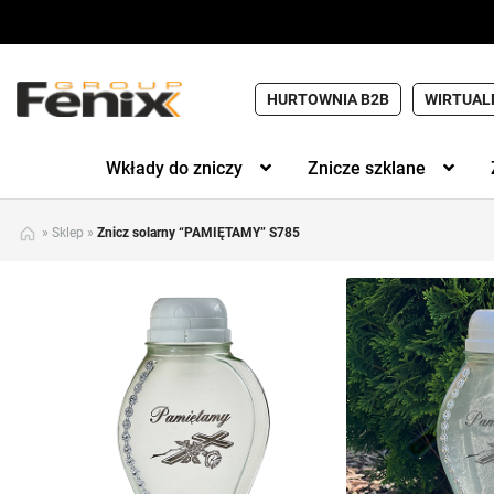
HURTOWNIA B2B
WIRTUAL
Wkłady do zniczy
Znicze szklane
»
Sklep
»
Znicz solarny “PAMIĘTAMY” S785