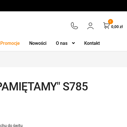
0
0,00
zł
Promocje
Nowości
O nas
Kontakt
 "PAMIĘTAMY" S785
rzchu do świtu