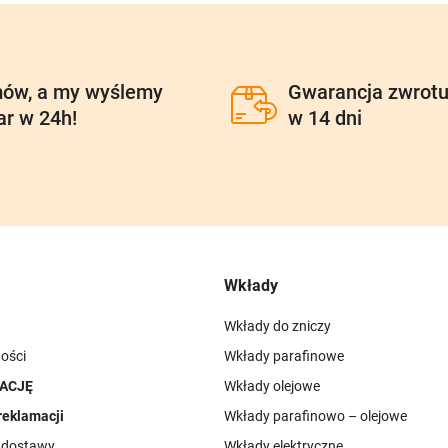
ów, a my wyślemy
Gwarancja zwrot
ar w 24h!
w 14 dni
Wkłady
Wkłady do zniczy
ości
Wkłady parafinowe
ACJĘ
Wkłady olejowe
reklamacji
Wkłady parafinowo – olejowe
i dostawy
Wkłady elektryczne