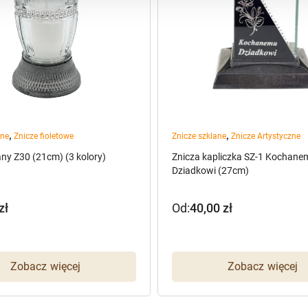
,
,
ane
Znicze fioletowe
Znicze szklane
Znicze Artystyczne
any Z30 (21cm) (3 kolory)
Znicza kapliczka SZ-1 Kochane
Dziadkowi (27cm)
zł
Od:
40,00
zł
Zobacz więcej
Zobacz więcej