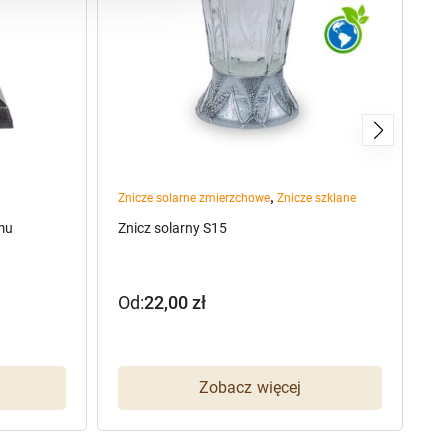
,
Znicze solarne zmierzchowe
Znicze szklane
Zn
mu
Znicz solarny S15
Ar
(s
Od:
22,00
zł
7
Zobacz więcej