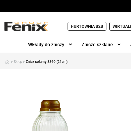
HURTOWNIA B2B
WIRTUAL
Wkłady do zniczy
Znicze szklane
»
Sklep
»
Znicz solarny S860 (21cm)