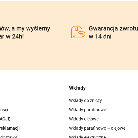
ów, a my wyślemy
Gwarancja zwrot
ar w 24h!
w 14 dni
Wkłady
Wkłady do zniczy
ości
Wkłady parafinowe
ACJĘ
Wkłady olejowe
reklamacji
Wkłady parafinowo – olejowe
i dostawy
Wkłady elektryczne