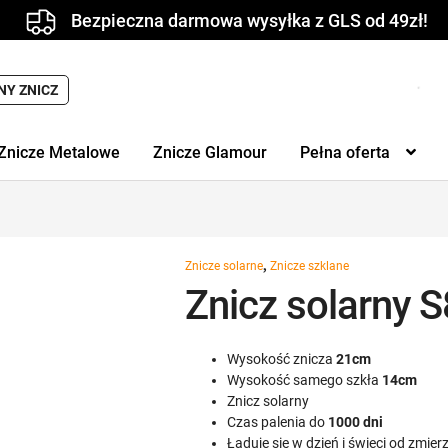
Bezpieczna darmowa wysyłka z GLS od 49zł!
Wyszukiwarka
NY ZNICZ
produktów
Znicze Metalowe
Znicze Glamour
Pełna oferta
,
Znicze solarne
Znicze szklane
Znicz solarny 
Wysokość znicza
21cm
Wysokość samego szkła
14cm
Znicz solarny
Czas palenia do
1000 dni
Ładuje się w dzień i świeci od zmie