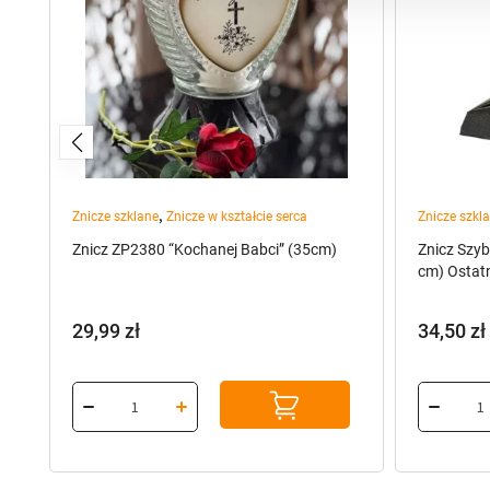
,
Znicze szklane
Znicze w kształcie serca
Znicze szkl
ed
Znicz ZP2380 “Kochanej Babci” (35cm)
Znicz Szy
cm) Ostatn
29,99
zł
34,50
zł