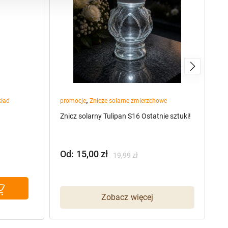
,
kład
promocje
Znicze solarne zmierzchowe
Zn
Znicz solarny Tulipan S16 Ostatnie sztuki!
S8
Od:
15,00
zł
2
19,99
zł
Zobacz więcej