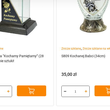
,
ane
Znicze szklane
Znicze szklane na w
ba “Kochamy Pamiętamy” (28
S809 Kochanej Babci (34cm)
ie sztuki!
35,00
zł