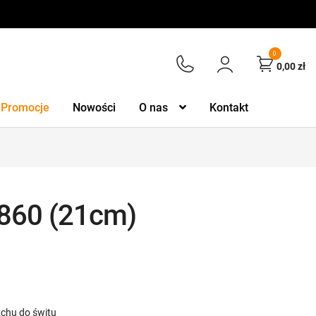
0
0,00
zł
Promocje
Nowości
O nas
Kontakt
S860 (21cm)
rzchu do świtu