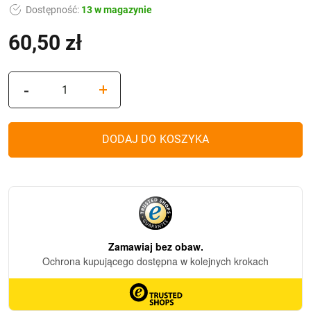
Dostępność:
13 w magazynie
60,50
zł
(z VAT)
ilość
-
+
Kapliczka
Glamour
Waza
DODAJ DO KOSZYKA
Ratan
Mała
Kalia
Silver
(34
cm)