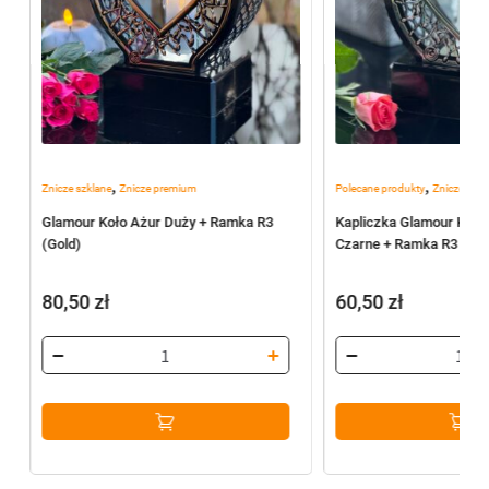
,
,
Znicze szklane
Znicze premium
Polecane produkty
Znicze szkl
Glamour Koło Ażur Duży + Ramka R3
Kapliczka Glamour Koło
(Gold)
Czarne + Ramka R3 (Silv
80,50
zł
60,50
zł