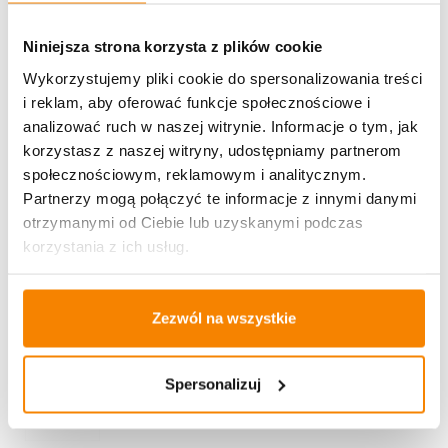
Metody płatności
Niniejsza strona korzysta z plików cookie
Wykorzystujemy pliki cookie do spersonalizowania treści
i reklam, aby oferować funkcje społecznościowe i
analizować ruch w naszej witrynie. Informacje o tym, jak
korzystasz z naszej witryny, udostępniamy partnerom
społecznościowym, reklamowym i analitycznym.
Potrzebujesz większą ilość? Zapraszamy do naszej
Partnerzy mogą połączyć te informacje z innymi danymi
hurtownii
Przejdź do hurtowni B2B
otrzymanymi od Ciebie lub uzyskanymi podczas
korzystania z ich usług.
Polecamy:
Świeca Led Trio Candle Silver
Zezwól na wszystkie
12,99
zł
Spersonalizuj
Brak