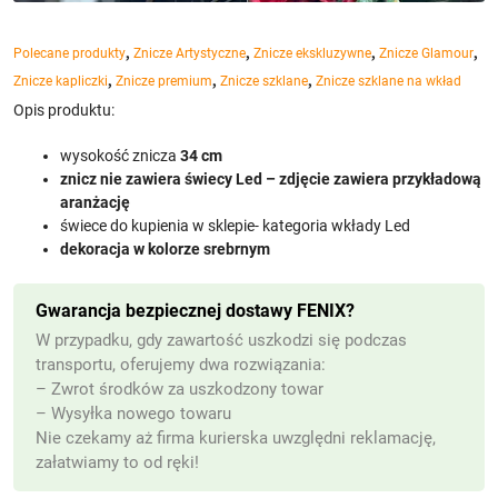
,
,
,
,
Polecane produkty
Znicze Artystyczne
Znicze ekskluzywne
Znicze Glamour
,
,
,
Znicze kapliczki
Znicze premium
Znicze szklane
Znicze szklane na wkład
Opis produktu:
wysokość znicza
34 cm
znicz nie zawiera świecy Led – zdjęcie zawiera przykładową
aranżację
świece do kupienia w sklepie- kategoria wkłady Led
dekoracja w kolorze srebrnym
Gwarancja bezpiecznej dostawy FENIX?
W przypadku, gdy zawartość uszkodzi się podczas
transportu, oferujemy dwa rozwiązania:
– Zwrot środków za uszkodzony towar
– Wysyłka nowego towaru
Nie czekamy aż firma kurierska uwzględni reklamację,
załatwiamy to od ręki!