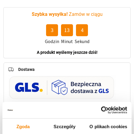
Szybka wysyłka!
Zamów w ciągu
3
13
3
Godzin
Minut
Sekund
A produkt wyślemy jeszcze dziś!
Dostawa
U Ciebie zwykle za
1-3 dni
: od
12,30 zł
Darmowa dostawa:
od 49 zł
Zgoda
Szczegóły
O plikach cookies