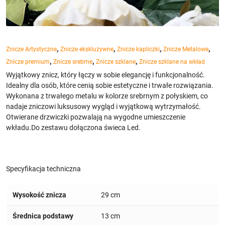
,
,
,
,
Znicze Artystyczne
Znicze ekskluzywne
Znicze kapliczki
Znicze Metalowe
,
,
,
Znicze premium
Znicze srebrne
Znicze szklane
Znicze szklane na wkład
Wyjątkowy znicz, który łączy w sobie elegancję i funkcjonalność.
Idealny dla osób, które cenią sobie estetyczne i trwałe rozwiązania.
Wykonana z trwałego metalu w kolorze srebrnym z połyskiem, co
nadaje zniczowi luksusowy wygląd i wyjątkową wytrzymałość.
Otwierane drzwiczki pozwalają na wygodne umieszczenie
wkładu.Do zestawu dołączona świeca Led.
Specyfikacja techniczna
Wysokość znicza
29 cm
Średnica podstawy
13 cm