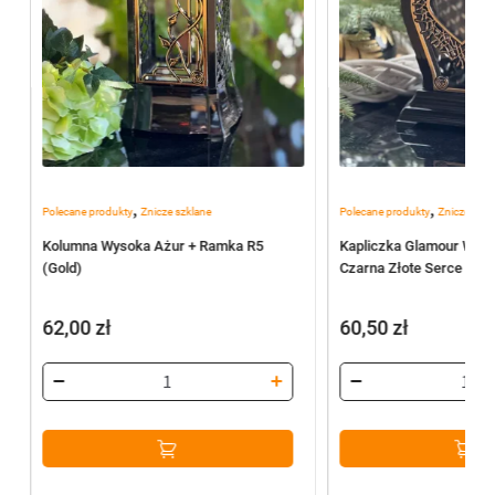
,
,
Polecane produkty
Znicze szklane
Polecane produkty
Znicze szkl
Kolumna Wysoka Ażur + Ramka R5
Kapliczka Glamour WAZ
(Gold)
Czarna Złote Serce
62,00
zł
60,50
zł