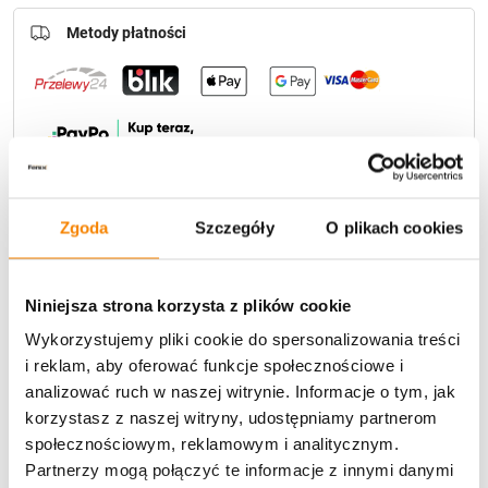
Metody płatności
Zgoda
Szczegóły
O plikach cookies
Potrzebujesz większą ilość? Zapraszamy do naszej
hurtownii
Przejdź do hurtowni B2B
Niniejsza strona korzysta z plików cookie
Polecamy:
Wykorzystujemy pliki cookie do spersonalizowania treści
i reklam, aby oferować funkcje społecznościowe i
Wkład solarny do znicza 1/24/WSC Biały
analizować ruch w naszej witrynie. Informacje o tym, jak
korzystasz z naszej witryny, udostępniamy partnerom
14,99
zł
społecznościowym, reklamowym i analitycznym.
Partnerzy mogą połączyć te informacje z innymi danymi
Brak