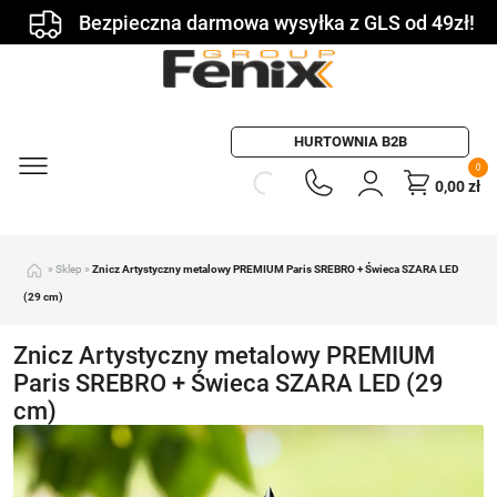
Bezpieczna darmowa wysyłka z GLS od 49zł!
HURTOWNIA B2B
0
0,00
zł
»
Sklep
»
Znicz Artystyczny metalowy PREMIUM Paris SREBRO + Świeca SZARA LED
(29 cm)
Znicz Artystyczny metalowy PREMIUM
Paris SREBRO + Świeca SZARA LED (29
cm)