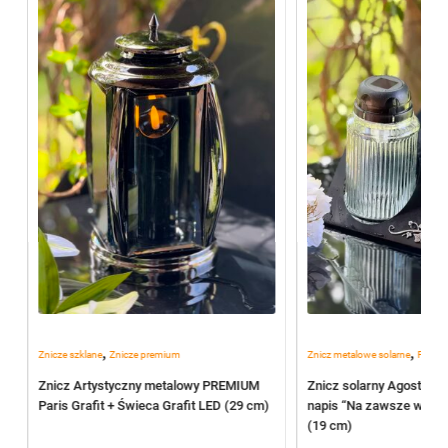
,
,
Znicze szklane
Znicze premium
Znicz metalowe solarne
Poleca
Znicz Artystyczny metalowy PREMIUM
Znicz solarny Agostino 
Paris Grafit + Świeca Grafit LED (29 cm)
napis “Na zawsze w ser
(19 cm)