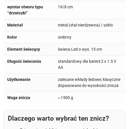
wymiar otworu typu
19/8 cm
“drzwiczki”
Materiał
metal (stal nierdzewna) / szkło
Kolor
srebrny
Element świecący
świeca Led o wys. 15 cm
Długość świecenia
standardowy dla baterii 2 x 1.5 V
AA
Użytkowanie
zalecane wkłady ledowe; klasyczne
dopasowane do wysokości znicza
Waga znicza
~1500 g
Dlaczego warto wybrać ten znicz?