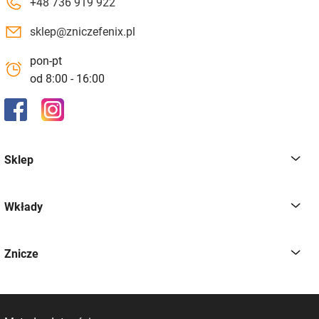
+48 736 919 922
sklep@zniczefenix.pl
pon-pt
od 8:00 - 16:00
Sklep
Wkłady
Znicze