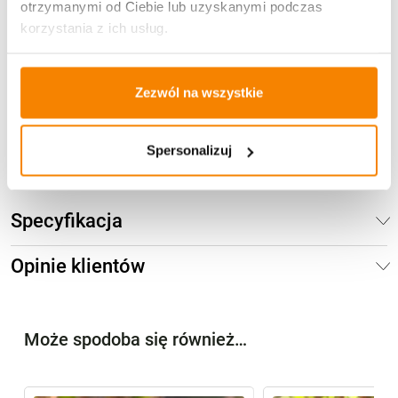
otrzymanymi od Ciebie lub uzyskanymi podczas
korzystania z ich usług.
Znicz solarny PREMIUM Paris Złoty Krzyż (23cm)
129,00
zł
Zezwól na wszystkie
Brak
Spersonalizuj
Specyfikacja
Opinie klientów
Może spodoba się również…