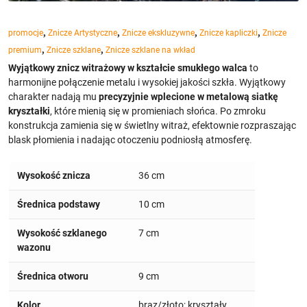
,
,
,
,
promocje
Znicze Artystyczne
Znicze ekskluzywne
Znicze kapliczki
Znicze
,
,
premium
Znicze szklane
Znicze szklane na wkład
Wyjątkowy znicz witrażowy w kształcie smukłego walca
to
harmonijne połączenie metalu i wysokiej jakości szkła. Wyjątkowy
charakter nadają mu
precyzyjnie wplecione w metalową siatkę
kryształki
, które mienią się w promieniach słońca. Po zmroku
konstrukcja zamienia się w świetlny witraż, efektownie rozpraszając
blask płomienia i nadając otoczeniu podniosłą atmosferę.
Wysokość znicza
36 cm
Średnica podstawy
10 cm
Wysokość szklanego
7 cm
wazonu
Średnica otworu
9 cm
Kolor
brąz/złoto; kryształy