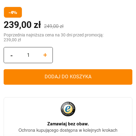
-4%
239,00
zł
Pierwotna
Aktualna
(z VAT)
249,00
zł
cena
cena
Poprzednia najniższa cena na 30 dni przed promocją:
239,00
zł
wynosiła:
wynosi:
ilość
-
+
249,00 zł.
239,00 zł.
Znicz
Artystyczny
PREMIUM
DODAJ DO KOSZYKA
Witraż
(36
cm)