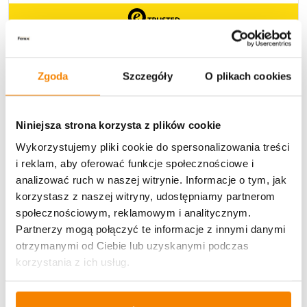
Szybka wysyłka!
Zamów w ciągu
Zgoda
Szczegóły
O plikach cookies
5
41
49
Niniejsza strona korzysta z plików cookie
Godzin
Minut
Sekund
Wykorzystujemy pliki cookie do spersonalizowania treści
A produkt wyślemy jeszcze dziś!
i reklam, aby oferować funkcje społecznościowe i
analizować ruch w naszej witrynie. Informacje o tym, jak
Dostawa
korzystasz z naszej witryny, udostępniamy partnerom
społecznościowym, reklamowym i analitycznym.
Partnerzy mogą połączyć te informacje z innymi danymi
otrzymanymi od Ciebie lub uzyskanymi podczas
korzystania z ich usług.
U Ciebie zwykle za
1-3 dni
: od
12,30 zł
Darmowa dostawa:
od 49 zł