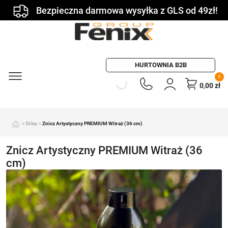
Bezpieczna darmowa wysyłka z GLS od 49zł!
HURTOWNIA B2B
0
0,00
zł
»
Sklep
»
Znicz Artystyczny PREMIUM Witraż (36 cm)
Znicz Artystyczny PREMIUM Witraż (36
cm)