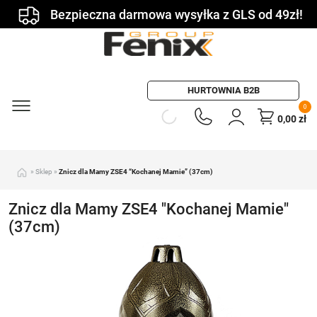
Bezpieczna darmowa wysyłka z GLS od 49zł!
HURTOWNIA B2B
0
0,00
zł
»
Sklep
»
Znicz dla Mamy ZSE4 “Kochanej Mamie” (37cm)
Znicz dla Mamy ZSE4 "Kochanej Mamie"
(37cm)