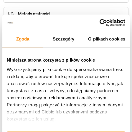
Metody płatności
Zgoda
Szczegóły
O plikach cookies
Niniejsza strona korzysta z plików cookie
Potrzebujesz większą ilość? Zapraszamy do naszej
Wykorzystujemy pliki cookie do spersonalizowania treści
hurtownii
Przejdź do hurtowni B2B
i reklam, aby oferować funkcje społecznościowe i
analizować ruch w naszej witrynie. Informacje o tym, jak
korzystasz z naszej witryny, udostępniamy partnerom
Opis produktu
społecznościowym, reklamowym i analitycznym.
Partnerzy mogą połączyć te informacje z innymi danymi
Specyfikacja
otrzymanymi od Ciebie lub uzyskanymi podczas
korzystania z ich usług.
Opinie klientów