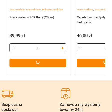
,
,
Znicze solarne zmierzchowe
Polecane produkty
Znicze szklane
Znicze szklane 
Znicz solarny ZC2 Biały (23cm)
Capela znicz artystyczn
Led gratis
39,99
zł
46,00
zł
Bezpieczna
Zamów, a my wyślemy
dostawa!
towar w 24h!