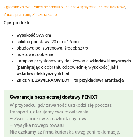
,
,
,
,
Ogromne znicze
Polecane produkty
Znicze Artystyczne
Znicze fioletowe
,
Znicze premium
Znicze szklane
Opis produktu:
wysokość 37,5 cm
solidna podstawa 20 cm x 16 cm
obudowa polistyrenowa, środek szkło
fioletowe zdobienie
Lampion przystosowany do używania
wkładów klasycznych
(pamiętając
o dobraniu odpowiedniej wysokości) jak i
wkładów elektrycznych Led
Znicz
NIE ZAWIERA ŚWIECY – to przykładowa aranżacja
Gwarancja bezpiecznej dostawy FENIX?
W przypadku, gdy zawartość uszkodzi się podczas
transportu, oferujemy dwa rozwiązania:
– Zwrot środków za uszkodzony towar
– Wysyłka nowego towaru
Nie czekamy aż firma kurierska uwzględni reklamację,