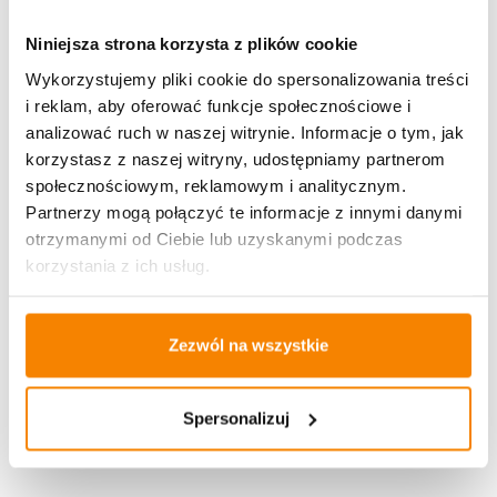
12,99
zł
Niniejsza strona korzysta z plików cookie
Brak
Wykorzystujemy pliki cookie do spersonalizowania treści
i reklam, aby oferować funkcje społecznościowe i
analizować ruch w naszej witrynie. Informacje o tym, jak
Świeca Led Trio Candle Silver
korzystasz z naszej witryny, udostępniamy partnerom
społecznościowym, reklamowym i analitycznym.
12,99
zł
Partnerzy mogą połączyć te informacje z innymi danymi
otrzymanymi od Ciebie lub uzyskanymi podczas
Brak
korzystania z ich usług.
Hortensja bukiet K79 Fiolet 50 cm
Zezwól na wszystkie
35,55
zł
28,44
zł
Spersonalizuj
Brak