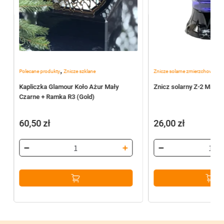
,
,
Polecane produkty
Znicze szklane
Znicze solarne zmierzchowe
Zn
Kapliczka Glamour Koło Ażur Mały
Znicz solarny Z-2 Mal Fi
Czarne + Ramka R3 (Gold)
60,50
zł
26,00
zł