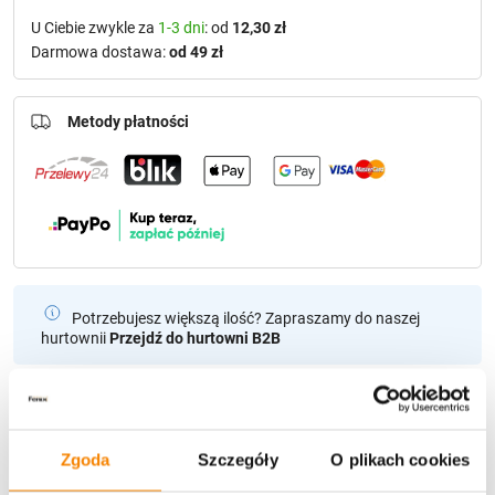
U Ciebie zwykle za
1-3 dni
: od
12,30 zł
Darmowa dostawa:
od 49 zł
Metody płatności
Potrzebujesz większą ilość? Zapraszamy do naszej
hurtownii
Przejdź do hurtowni B2B
Polecamy:
Zgoda
Szczegóły
O plikach cookies
Świeca Led Trio Candle (Gold)