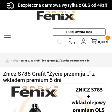
Bezpieczna darmowa wysyłka z GLS od 49zł!
HURTOWNIA B2B
0
0,00
zł
»
Sklep
»
Znicz S785 Grafit “Życie przemija…” z wkładem premium 5 dni
Znicz S785 Grafit “Życie przemija…” z
wkładem premium 5 dni