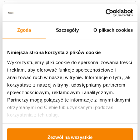
Metody płatności
Zgoda
Szczegóły
O plikach cookies
Niniejsza strona korzysta z plików cookie
Wykorzystujemy pliki cookie do spersonalizowania treści
Potrzebujesz większą ilość? Zapraszamy do naszej
hurtownii
Przejdź do hurtowni B2B
i reklam, aby oferować funkcje społecznościowe i
analizować ruch w naszej witrynie. Informacje o tym, jak
korzystasz z naszej witryny, udostępniamy partnerom
społecznościowym, reklamowym i analitycznym.
Specyfikacja
Partnerzy mogą połączyć te informacje z innymi danymi
otrzymanymi od Ciebie lub uzyskanymi podczas
Opinie klientów
korzystania z ich usług.
Więcej z kategorii Znicze szklane
Zezwól na wszystkie