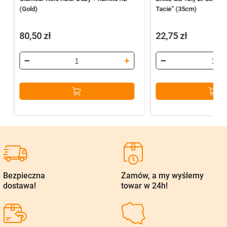
(Gold)
Tacie” (35cm)
80,50
zł
22,75
zł
Bezpieczna
Zamów, a my wyślemy
dostawa!
towar w 24h!