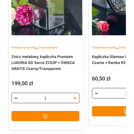
,
,
Polecane produkty
Znicze szklane
Polecane produkty
Znicze szkl
Znicz metalowy, kapliczka Premium
Kapliczka Glamour Koło
LUXORIA KD Serce ZCS3P + ŚWIECA
Czarne + Ramka R3 (Silv
GRATIS Czarny/Transparent
60,50
zł
199,00
zł