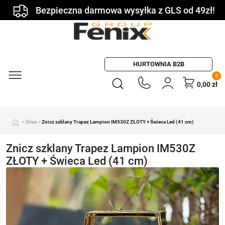
Bezpieczna darmowa wysyłka z GLS od 49zł!
HURTOWNIA B2B
0
0,00
zł
»
Sklep
»
Znicz szklany Trapez Lampion IM530Z ZŁOTY + Świeca Led (41 cm)
Znicz szklany Trapez Lampion IM530Z
ZŁOTY + Świeca Led (41 cm)