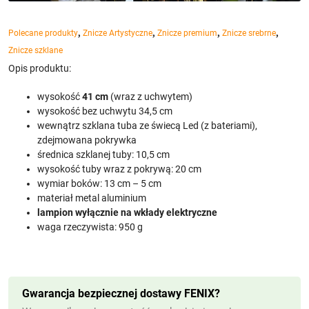
,
,
,
,
Polecane produkty
Znicze Artystyczne
Znicze premium
Znicze srebrne
Znicze szklane
Opis produktu:
wysokość
41 cm
(wraz z uchwytem)
wysokość bez uchwytu 34,5 cm
wewnątrz szklana tuba ze świecą Led (z bateriami),
zdejmowana pokrywka
średnica szklanej tuby: 10,5 cm
wysokość tuby wraz z pokrywą: 20 cm
wymiar boków: 13 cm – 5 cm
materiał metal aluminium
lampion wyłącznie na wkłady elektryczne
waga rzeczywista: 950 g
Gwarancja bezpiecznej dostawy FENIX?