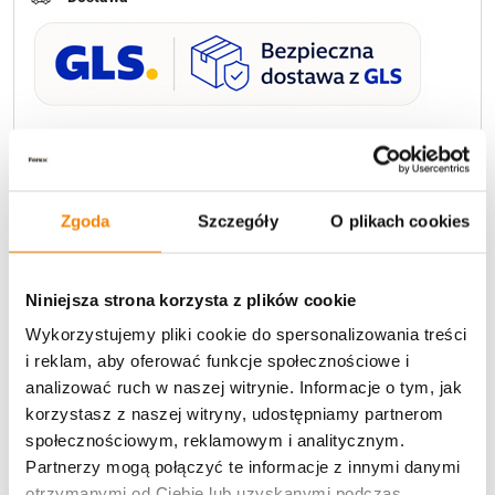
U Ciebie zwykle za
1-3 dni
: od
12,30 zł
Darmowa dostawa:
od 49 zł
Zgoda
Szczegóły
O plikach cookies
Metody płatności
Niniejsza strona korzysta z plików cookie
Wykorzystujemy pliki cookie do spersonalizowania treści
i reklam, aby oferować funkcje społecznościowe i
analizować ruch w naszej witrynie. Informacje o tym, jak
korzystasz z naszej witryny, udostępniamy partnerom
Potrzebujesz większą ilość? Zapraszamy do naszej
społecznościowym, reklamowym i analitycznym.
hurtownii
Przejdź do hurtowni B2B
Partnerzy mogą połączyć te informacje z innymi danymi
otrzymanymi od Ciebie lub uzyskanymi podczas