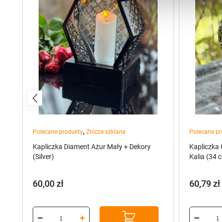
,
Polecane produkty
Znicze szklane
Polecane pr
Kapliczka Diament Ażur Mały + Dekory
Kapliczka
(Silver)
Kalia (34 
60,00
zł
60,79
zł