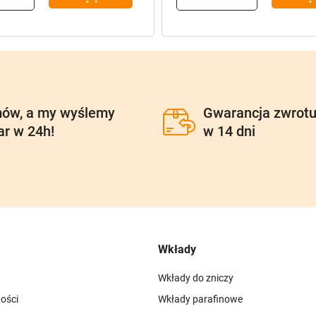
ów, a my wyślemy
Gwarancja zwrot
ar w 24h!
w 14 dni
Wkłady
Wkłady do zniczy
ości
Wkłady parafinowe