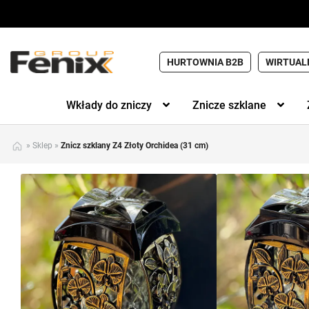
HURTOWNIA B2B
WIRTUAL
Wkłady do zniczy
Znicze szklane
»
Sklep
»
Znicz szklany Z4 Złoty Orchidea (31 cm)