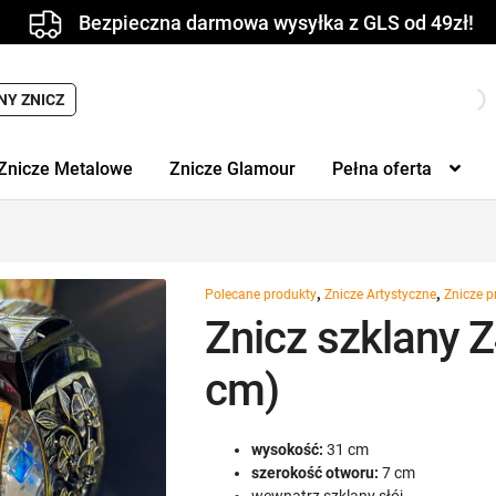
Bezpieczna darmowa wysyłka z GLS od 49zł!
Wyszukiwarka
NY ZNICZ
produktów
Znicze Metalowe
Znicze Glamour
Pełna oferta
,
,
Polecane produkty
Znicze Artystyczne
Znicze 
Znicz szklany Z
cm)
wysokość:
31 cm
szerokość otworu:
7 cm