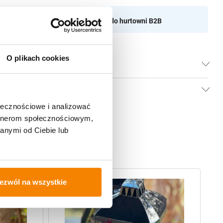
aszamy do naszej hurtownii
Przejdź do hurtowni B2B
O plikach cookies
ołecznościowe i analizować
artnerom społecznościowym,
anymi od Ciebie lub
ezwól na wszystkie