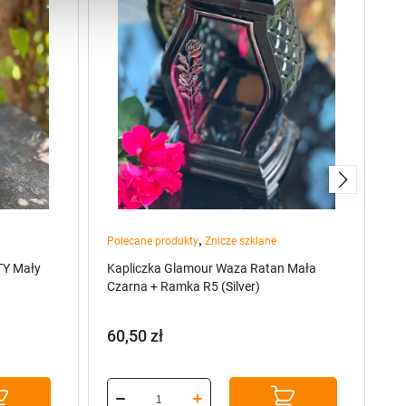
,
Polecane produkty
Znicze szklane
Po
TY Mały
Kapliczka Glamour Waza Ratan Mała
Ka
Czarna + Ramka R5 (Silver)
+ 
60,50
zł
6