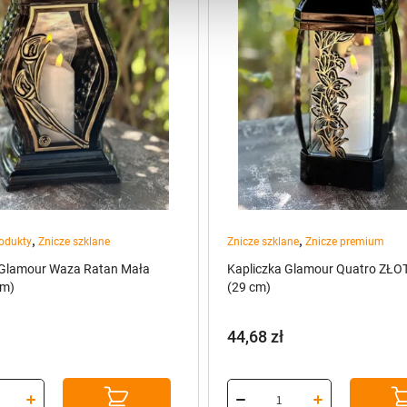
,
,
odukty
Znicze szklane
Znicze szklane
Znicze premium
 Glamour Waza Ratan Mała
Kapliczka Glamour Quatro ZŁO
cm)
(29 cm)
44,68
zł