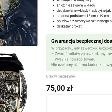
wewnątrz szklany słój
znicz nie zawiera wkładu
dedykowane wkłady tradycyjne jak 
stabilna podstawa 18 cm x 19 cm
obudowa z tworzywa sztucznego ni
delikatny brokat
Gwarancja bezpiecznej do
W przypadku, gdy zawartość uszkodz
– Zwrot środków za uszkodzony to
– Wysyłka nowego towaru
Nie czekamy aż firma kurierska uwzg
Brak w magazynie
75,00
zł
(z VAT)