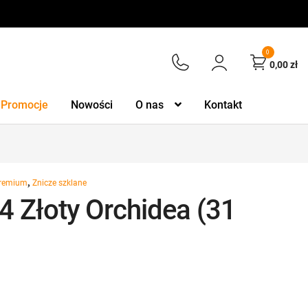
0
0,00
zł
Promocje
Nowości
O nas
Kontakt
,
premium
Znicze szklane
4 Złoty Orchidea (31