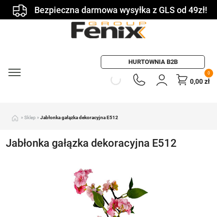
Bezpieczna darmowa wysyłka z GLS od 49zł!
HURTOWNIA B2B
0
0,00
zł
»
Sklep
»
Jabłonka gałązka dekoracyjna E512
Jabłonka gałązka dekoracyjna E512