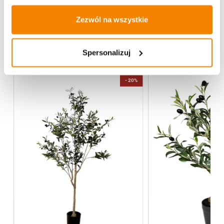
Opinie klientów
Zezwól na wszystkie
Więcej z kategorii FENIX Home Decor
Spersonalizuj
%
-
20%