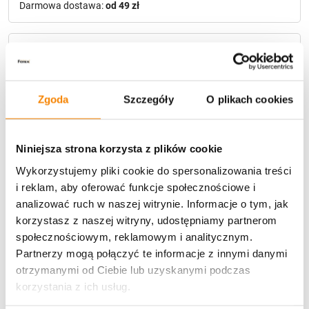
Darmowa dostawa:
od 49 zł
Metody płatności
Zgoda
Szczegóły
O plikach cookies
Niniejsza strona korzysta z plików cookie
Wykorzystujemy pliki cookie do spersonalizowania treści
Potrzebujesz większą ilość? Zapraszamy do naszej
hurtownii
Przejdź do hurtowni B2B
i reklam, aby oferować funkcje społecznościowe i
analizować ruch w naszej witrynie. Informacje o tym, jak
korzystasz z naszej witryny, udostępniamy partnerom
społecznościowym, reklamowym i analitycznym.
Opis produktu
Partnerzy mogą połączyć te informacje z innymi danymi
otrzymanymi od Ciebie lub uzyskanymi podczas
Specyfikacja
korzystania z ich usług.