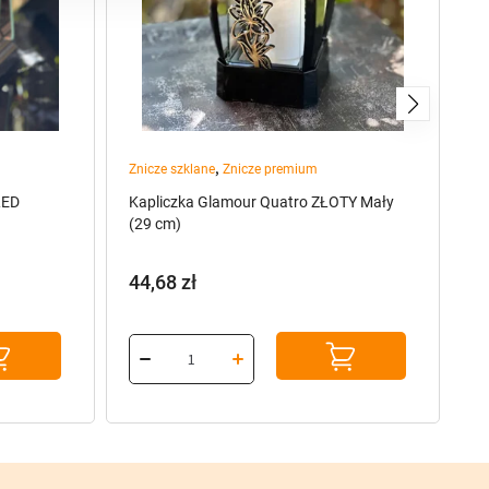
,
Znicze szklane
Znicze premium
Po
LED
Kapliczka Glamour Quatro ZŁOTY Mały
Ka
(29 cm)
Ka
44,68
zł
7