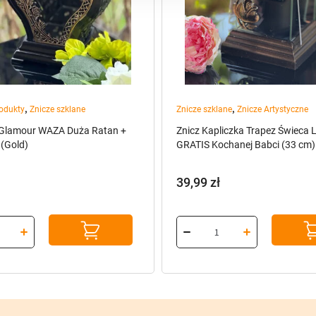
,
,
odukty
Znicze szklane
Znicze szklane
Znicze Artystyczne
 Glamour WAZA Duża Ratan +
Znicz Kapliczka Trapez Świeca 
(Gold)
GRATIS Kochanej Babci (33 cm)
39,99
zł