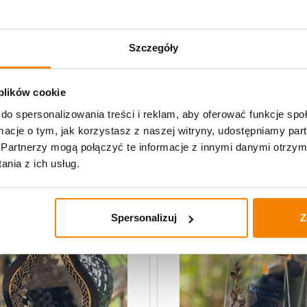
Specyfikacja
Opinie klientów
Szczegóły
 plików cookie
lane
do spersonalizowania treści i reklam, aby oferować funkcje sp
ormacje o tym, jak korzystasz z naszej witryny, udostępniamy p
Partnerzy mogą połączyć te informacje z innymi danymi otrzym
nia z ich usług.
Spersonalizuj
Z