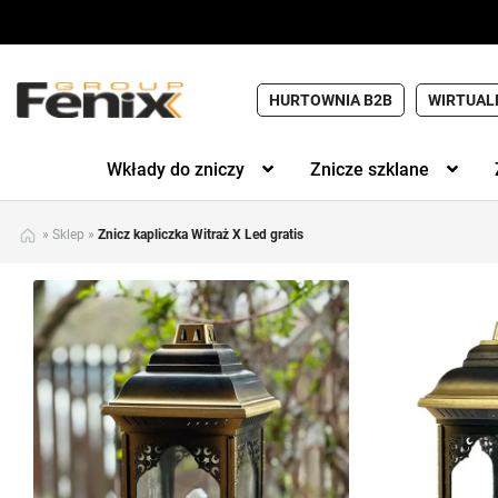
HURTOWNIA B2B
WIRTUAL
Wkłady do zniczy
Znicze szklane
»
Sklep
»
Znicz kapliczka Witraż X Led gratis