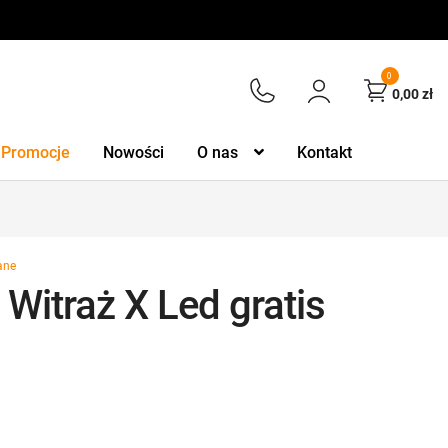
0
0,00
zł
Promocje
Nowości
O nas
Kontakt
ane
 Witraż X Led gratis