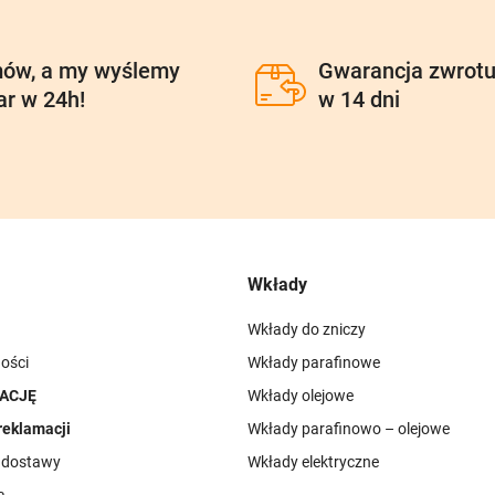
ów, a my wyślemy
Gwarancja zwrot
ar w 24h!
w 14 dni
Wkłady
Wkłady do zniczy
ości
Wkłady parafinowe
ACJĘ
Wkłady olejowe
reklamacji
Wkłady parafinowo – olejowe
i dostawy
Wkłady elektryczne